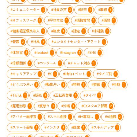
で
が
全
輝
実
ガ
#コミュニケーター
#社員の声
#新卒
#事務
1
2
1
1
く
施
イ
方
#オフィスワーク
#平均年収
#面接質問
#面談
し
2
1
1
1
ト
法
た
#健康経営優良法人
#制度
#認定
#未経験
1
1
3
2
メ
ン
#青森
#社風
#コンタクトセンター・アワード
2
5
1
バ
ー
#休憩室
#facebook
#Instagram
#SNS
1
1
2
1
の
「や
#信頼関係
#コンクール
#チャット対応
1
1
3
る
気
#キャリアアップ
#X
#社内イベント
#タイプ別
1
1
1
1
ス
イ
#どうぶつ占い
#動物占い
#特技
#特徴
#性格
1
1
1
1
1
ッ
#TikTok
#販売
#正社員登用
#タイパ
1
1
1
1
チ」
を
#雇用形態
#夏祭り
#沖縄
#CXスクエア那覇
1
1
1
2
入
れ
#アバター面接官
#スマホ面接
#仕事探し
#AI面接
1
1
1
2
る
取
#スマート面接
#インスタ
#残業
#スキルアップ
2
1
1
1
り
組