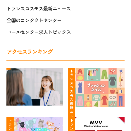
トランスコスモス最新ニュース
全国のコンタクトセンター
コールセンター求人トピックス
アクセスランキング
ト
コ
ラ
ー
ト
ラ
ン
ル
ン
ス
セ
ス
コ
コ
ン
ス
ス
タ
モ
モ
ー
ス
最
ス
は
新
の
服
ニ
【動
や
コ
装・
ュ
ー
物
ト
る
ト
ン
髪
ス
ラ
ラ
占
こ
タ
色・
ン
ン