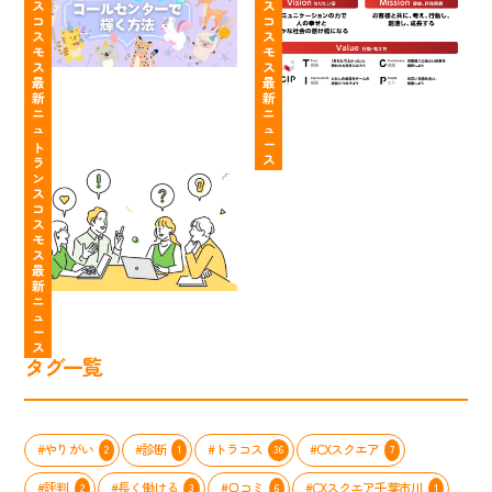
い
と
ク
ネ
ス
ス
コ
コ
12
が
ト
イ
ス
ス
タ
明
セ
ル
モ
モ
イ
確！
ン
自
ス
ス
最
最
プ
行
タ
由
新
新
別】
動
ー
っ
ニ
ニ
あ
し
ト
ュ
ュ
「面
て
ー
ー
な
や
ラ
ト
接
知
ス
ス
ラ
た
す
ン
の
っ
ン
の
く
ス
質
て
ス
コ
個
な
コ
問
た？
ス
性
る
ス
大
も
モ
を
「わ
モ
公
う
ス
最
活
た
ス
開」
悩
新
か
し
の
ま
ニ
し
た
コ
な
ュ
ー
て、
ち
ン
い
ス
コ
の
タ
職
タグ一覧
ー
MVV
ク
場
ル
ス
ト
ス
セ
ト
セ
タ
ン
ー
ン
イ
#やりがい
#診断
#トラコス
#CXスクエア
2
1
36
7
タ
リ
タ
ル
ー
ー」
ー
完
#評判
#長く働ける
#口コミ
#CXスクエア千葉市川
2
3
6
1