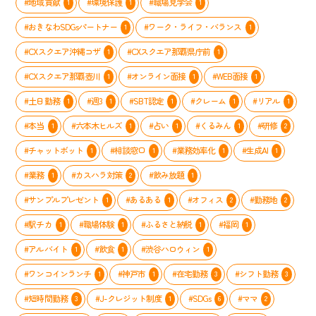
#地域貢献
#環境保護
#職場見学会
1
1
1
み
#おきなわSDGsパートナー
#ワーク・ライフ・バランス
1
1
#CXスクエア沖縄コザ
#CXスクエア那覇県庁前
1
1
#CXスクエア那覇壺川
#オンライン面接
#WEB面接
1
1
1
#土日勤務
#週3
#SBT認定
#クレーム
#リアル
1
1
1
1
1
#本当
#六本木ヒルズ
#占い
#くるみん
#研修
1
1
1
1
2
#チャットボット
#相談窓口
#業務効率化
#生成AI
1
1
1
1
#業務
#カスハラ対策
#飲み放題
1
2
1
#サンプルプレゼント
#あるある
#オフィス
#勤務地
1
1
2
2
#駅チカ
#職場体験
#ふるさと納税
#福岡
1
1
1
1
#アルバイト
#飲食
#渋谷ハロウィン
1
1
1
#ワンコインランチ
#神戸市
#在宅勤務
#シフト勤務
1
1
3
3
#短時間勤務
#J-クレジット制度
#SDGs
#ママ
3
1
6
2