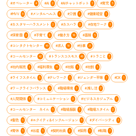
#オペレーター
#AI
#AIチャットボット
#育児
4
3
1
5
#MVV
#メンタルヘルス
#介護
#健康経営
9
1
1
1
#カスタマーハラスメント
#カスハラ
#在宅ワーク
3
3
1
#保育園
#子育て
#働き方
#面接
2
3
18
5
#コンタクトセンター
#求人
#仕事
49
18
21
#コールセンター
#トランスコスモス
#トラこと
42
49
7
#社内販売
#福利厚生
#社販
#社割
1
11
1
1
#ライフスタイル
#テレワーク
#ジェンダー平等
#DX
5
1
1
1
#ワークライフバランス
#職場環境
#.推し活
5
3
2
#人間関係
#コミュニケーション
#ビジネスカジュアル
1
3
1
#コールセンター ネイル
#職場服装
#職場スタイル
1
1
2
#髪色
#エクイティ&インクルージョン
#ダイバーシティ
1
1
1
#育休
#出産
#契約社員
#採用
#転職
1
1
3
1
7