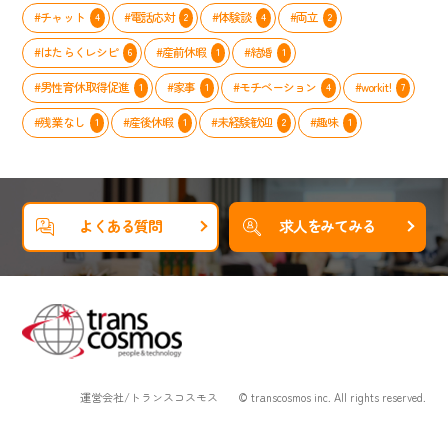
#チャット
#電話応対
#体験談
#両立
4
2
4
2
#はたらくレシピ
#産前休暇
#結婚
6
1
1
#男性育休取得促進
#家事
#モチベーション
#workit!
1
1
4
7
#残業なし
#産後休暇
#未経験歓迎
#趣味
1
1
2
1
よくある質問
求人をみてみる
運営会社/トランスコスモス
© transcosmos inc. All rights reserved.