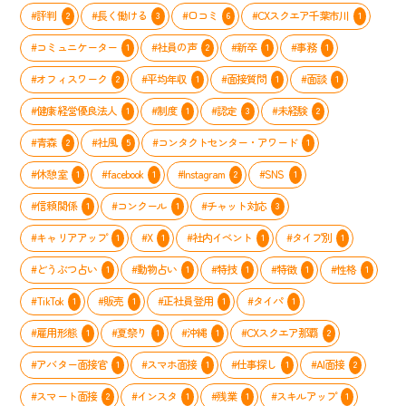
ー
ー」
ー
完
#評判
#長く働ける
#口コミ
#CXスクエア千葉市川
2
3
6
1
で
が
全
輝
実
ガ
#コミュニケーター
#社員の声
#新卒
#事務
1
2
1
1
く
施
イ
方
#オフィスワーク
#平均年収
#面接質問
#面談
し
2
1
1
1
ト
法
た
#健康経営優良法人
#制度
#認定
#未経験
1
1
3
2
メ
ン
#青森
#社風
#コンタクトセンター・アワード
2
5
1
バ
ー
#休憩室
#facebook
#Instagram
#SNS
1
1
2
1
の
「や
#信頼関係
#コンクール
#チャット対応
1
1
3
る
気
#キャリアアップ
#X
#社内イベント
#タイプ別
1
1
1
1
ス
イ
#どうぶつ占い
#動物占い
#特技
#特徴
#性格
1
1
1
1
1
ッ
#TikTok
#販売
#正社員登用
#タイパ
1
1
1
1
チ」
を
#雇用形態
#夏祭り
#沖縄
#CXスクエア那覇
1
1
1
2
入
れ
#アバター面接官
#スマホ面接
#仕事探し
#AI面接
1
1
1
2
る
取
#スマート面接
#インスタ
#残業
#スキルアップ
2
1
1
1
り