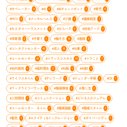
#オペレーター
#AI
#AIチャットボット
#育児
4
3
1
5
#MVV
#メンタルヘルス
#介護
#健康経営
9
1
1
1
#カスタマーハラスメント
#カスハラ
#在宅ワーク
3
3
1
#保育園
#子育て
#働き方
#面接
2
3
18
5
#コンタクトセンター
#求人
#仕事
49
18
21
#コールセンター
#トランスコスモス
#トラこと
42
49
7
#社内販売
#福利厚生
#社販
#社割
1
11
1
1
#ライフスタイル
#テレワーク
#ジェンダー平等
#DX
5
1
1
1
#ワークライフバランス
#職場環境
#.推し活
5
3
2
#人間関係
#コミュニケーション
#ビジネスカジュアル
1
3
1
#コールセンター ネイル
#職場服装
#職場スタイル
1
1
2
#髪色
#エクイティ&インクルージョン
#ダイバーシティ
1
1
1