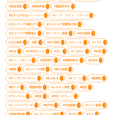
組
#地域貢献
#環境保護
#職場見学会
1
1
1
み
#おきなわSDGsパートナー
#ワーク・ライフ・バランス
1
1
#CXスクエア沖縄コザ
#CXスクエア那覇県庁前
1
1
#CXスクエア那覇壺川
#オンライン面接
#WEB面接
1
1
1
#土日勤務
#週3
#SBT認定
#クレーム
#リアル
1
1
1
1
1
#本当
#六本木ヒルズ
#占い
#くるみん
#研修
1
1
1
1
2
#チャットボット
#相談窓口
#業務効率化
#生成AI
1
1
1
1
#業務
#カスハラ対策
#飲み放題
1
2
1
#サンプルプレゼント
#あるある
#オフィス
#勤務地
1
1
2
2
#駅チカ
#職場体験
#ふるさと納税
#福岡
1
1
1
1
#アルバイト
#飲食
#渋谷ハロウィン
1
1
1
#ワンコインランチ
#神戸市
#在宅勤務
#シフト勤務
1
1
3
3
#短時間勤務
#J-クレジット制度
#SDGs
#ママ
3
1
6
2