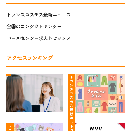
トランスコスモス最新ニュース
全国のコンタクトセンター
コールセンター求人トピックス
アクセスランキング
ト
コ
ラ
ー
ト
ラ
ン
ル
ン
ス
セ
ス
コ
コ
ン
ス
ス
タ
モ
モ
ー
ス
最
ス
は
新
の
服
ニ
【動
や
コ
装・
ュ
ー
物
ト
る
ト
ン
髪
ス
ラ
ラ