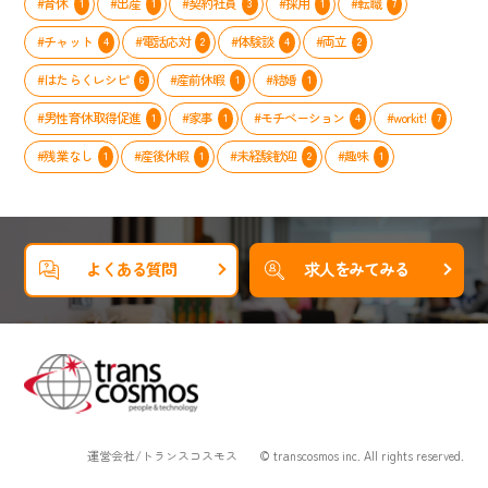
#育休
#出産
#契約社員
#採用
#転職
1
1
3
1
7
#チャット
#電話応対
#体験談
#両立
4
2
4
2
#はたらくレシピ
#産前休暇
#結婚
6
1
1
#男性育休取得促進
#家事
#モチベーション
#workit!
1
1
4
7
#残業なし
#産後休暇
#未経験歓迎
#趣味
1
1
2
1
よくある質問
求人をみてみる
運営会社/トランスコスモス
© transcosmos inc. All rights reserved.