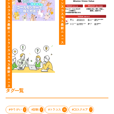
占
こ
タ
色・
ン
ン
い
と
ク
ネ
ス
ス
コ
コ
12
が
ト
イ
ス
ス
タ
明
セ
ル
モ
モ
イ
確！
ン
自
ス
ス
最
最
プ
行
タ
由
新
新
別】
動
ー
っ
ニ
ニ
あ
し
ト
ュ
ュ
「面
て
ー
ー
な
や
ラ
ト
接
知
ス
ス
ラ
た
す
ン
の
っ
ン
の
く
ス
質
て
ス
コ
個
な
コ
問
た？
ス
性
る
ス
大
も
モ
を
「わ
モ
公
う
ス
最
活
た
ス
開」
悩
新
か
し
の
ま
ニ
し
た
コ
な
ュ
ー
て、
ち
ン
い
ス
コ
の
タ
職
タグ一覧
ー
MVV
ク
場
ル
ス
ト
ス
セ
ト
セ
タ
ン
ー
ン
イ
#やりがい
#診断
#トラコス
#CXスクエア
2
1
36
7
タ
リ
タ
ル