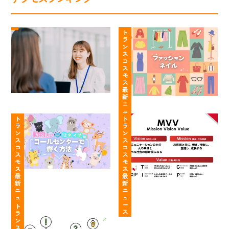
ト
コ
ラ
ー
ト
ラ
ン
ル
ン
ス
セ
ス
コ
コ
ン
ス
ス
タ
モ
モ
ー
ス
最
ス
は
新
の
服
ニ
【動
や
コ
装・
ュ
ー
物
ト
る
ト
ン
髪
ス
ラ
ラ
占
こ
タ
色・
ン
ン
い
と
ク
ネ
ス
ス
コ
コ
12
が
ト
イ
ス
ス
タ
明
セ
ル
モ
モ
イ
確！
ン
自
ス
ス
最
最
プ
行
タ
由
新
新
別】
動
ー
っ
ニ
ニ
あ
し
ト
ュ
ュ
「面
て
ー
ー
な
や
ラ
ト
接
知
ス
ス
ラ
た
す
ン
の
っ
ン
の
く
ス
質
て
ス