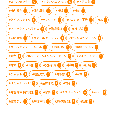
#コールセンター
#トランスコスモス
#トラこと
42
49
7
#社内販売
#福利厚生
#社販
#社割
1
11
1
1
#ライフスタイル
#テレワーク
#ジェンダー平等
#DX
5
1
1
1
#ワークライフバランス
#職場環境
#.推し活
5
3
2
#人間関係
#コミュニケーション
#ビジネスカジュアル
1
3
1
#コールセンター ネイル
#職場服装
#職場スタイル
1
1
2
#髪色
#エクイティ&インクルージョン
#ダイバーシティ
1
1
1
#育休
#出産
#契約社員
#採用
#転職
1
1
3
1
7
#チャット
#電話応対
#体験談
#両立
4
2
4
2
#はたらくレシピ
#産前休暇
#結婚
6
1
1
#男性育休取得促進
#家事
#モチベーション
#workit!
1
1
4
7
#残業なし
#産後休暇
#未経験歓迎
#趣味
1
1
2
1