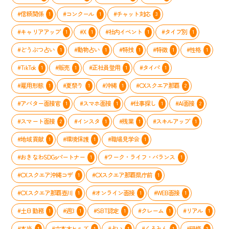
の
「や
#信頼関係
#コンクール
#チャット対応
1
1
3
る
気
#キャリアアップ
#X
#社内イベント
#タイプ別
1
1
1
1
ス
イ
#どうぶつ占い
#動物占い
#特技
#特徴
#性格
1
1
1
1
1
ッ
#TikTok
#販売
#正社員登用
#タイパ
1
1
1
1
チ」
を
#雇用形態
#夏祭り
#沖縄
#CXスクエア那覇
1
1
1
2
入
れ
#アバター面接官
#スマホ面接
#仕事探し
#AI面接
1
1
1
2
る
取
#スマート面接
#インスタ
#残業
#スキルアップ
2
1
1
1
り
組
#地域貢献
#環境保護
#職場見学会
1
1
1
み
#おきなわSDGsパートナー
#ワーク・ライフ・バランス
1
1
#CXスクエア沖縄コザ
#CXスクエア那覇県庁前
1
1
#CXスクエア那覇壺川
#オンライン面接
#WEB面接
1
1
1
#土日勤務
#週3
#SBT認定
#クレーム
#リアル
1
1
1
1
1
#本当
#六本木ヒルズ
#占い
#くるみん
#研修
1
1
1
1
2