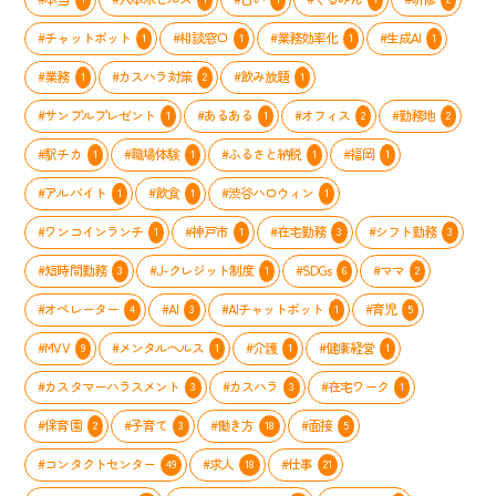
#チャットボット
#相談窓口
#業務効率化
#生成AI
1
1
1
1
#業務
#カスハラ対策
#飲み放題
1
2
1
#サンプルプレゼント
#あるある
#オフィス
#勤務地
1
1
2
2
#駅チカ
#職場体験
#ふるさと納税
#福岡
1
1
1
1
#アルバイト
#飲食
#渋谷ハロウィン
1
1
1
#ワンコインランチ
#神戸市
#在宅勤務
#シフト勤務
1
1
3
3
#短時間勤務
#J-クレジット制度
#SDGs
#ママ
3
1
6
2
#オペレーター
#AI
#AIチャットボット
#育児
4
3
1
5
#MVV
#メンタルヘルス
#介護
#健康経営
9
1
1
1
#カスタマーハラスメント
#カスハラ
#在宅ワーク
3
3
1
#保育園
#子育て
#働き方
#面接
2
3
18
5
#コンタクトセンター
#求人
#仕事
49
18
21