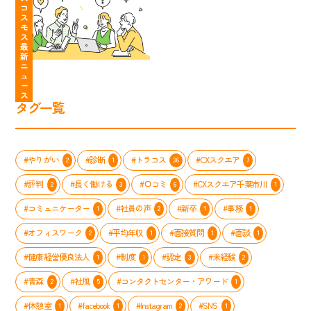
コ
個
な
コ
問
た？
ス
性
る
ス
大
も
モ
を
「わ
モ
公
う
ス
最
活
た
ス
開」
悩
新
か
し
の
ま
ニ
し
た
コ
な
ュ
ー
て、
ち
ン
い
ス
コ
の
タ
職
タグ一覧
ー
MVV
ク
場
ル
ス
ト
ス
セ
ト
セ
タ
ン
ー
ン
イ
#やりがい
#診断
#トラコス
#CXスクエア
2
1
36
7
タ
リ
タ
ル
ー
ー」
ー
完
#評判
#長く働ける
#口コミ
#CXスクエア千葉市川
2
3
6
1
で
が
全
輝
実
ガ
#コミュニケーター
#社員の声
#新卒
#事務
1
2
1
1
く
施
イ
方
#オフィスワーク
#平均年収
#面接質問
#面談
し
2
1
1
1
ト
法
た
#健康経営優良法人
#制度
#認定
#未経験
1
1
3
2
メ
ン
#青森
#社風
#コンタクトセンター・アワード
2
5
1
バ
ー
#休憩室
#facebook
#Instagram
#SNS
1
1
2
1