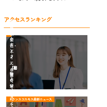
ス
ン
の
タ
コ
ー
アクセスランキング
ン
は
タ
服
ク
装・
ト
髪
セ
色・
ン
ネ
タ
イ
ー
ル
【動
「面
自
物
接
由
占
の
っ
い
質
て
12
問
知
タ
大
っ
トランスコスモス最新ニュース
イ
公
て