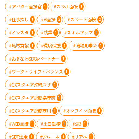
#アバター面接官
#スマホ面接
1
1
#仕事探し
#AI面接
#スマート面接
1
2
2
#インスタ
#残業
#スキルアップ
1
1
1
#地域貢献
#環境保護
#職場見学会
1
1
1
#おきなわSDGsパートナー
1
#ワーク・ライフ・バランス
1
#CXスクエア沖縄コザ
1
#CXスクエア那覇県庁前
1
#CXスクエア那覇壺川
#オンライン面接
1
1
#WEB面接
#土日勤務
#週3
1
1
1
#SBT認定
#クレーム
#リアル
1
1
1