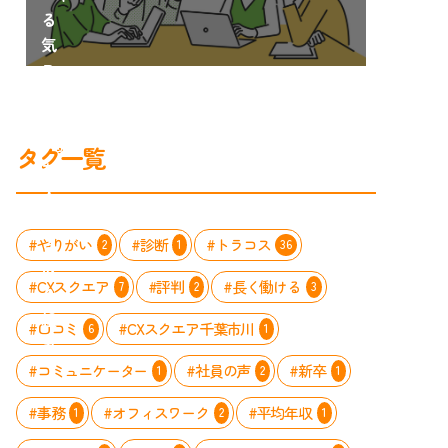
る
気
ス
イ
ッ
チ」
タグ一覧
を
入
れ
る
#やりがい
#診断
#トラコス
2
1
36
取
#CXスクエア
#評判
#長く働ける
7
2
3
り
組
#口コミ
#CXスクエア千葉市川
6
1
み
#コミュニケーター
#社員の声
#新卒
1
2
1
#事務
#オフィスワーク
#平均年収
1
2
1