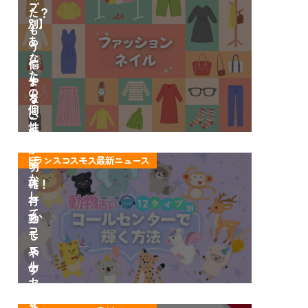
プ
開」
た？
別】
も
あ
う
な
悩
た
や
ま
の
る
な
個
こ
い
性
ト
と
職
を
ラ
が
場
活
トランスコスモス最新ニュース
ン
明
ス
か
ス
確！
タ
し
コ
行
イ
て、
ス
動
ル
コ
モ
し
完
ー
ス
や
全
ル
の
す
ガ
セ
コ
く
イ
ン
ン
な
ト