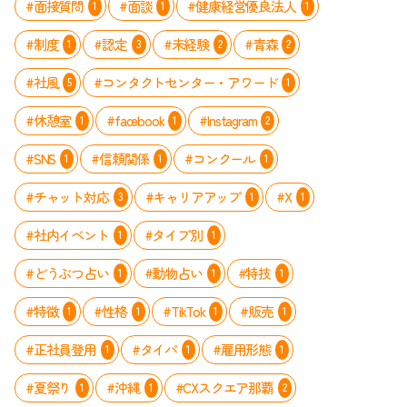
#面接質問
#面談
#健康経営優良法人
1
1
1
#制度
#認定
#未経験
#青森
1
3
2
2
#社風
#コンタクトセンター・アワード
5
1
#休憩室
#facebook
#Instagram
1
1
2
#SNS
#信頼関係
#コンクール
1
1
1
#チャット対応
#キャリアアップ
#X
3
1
1
#社内イベント
#タイプ別
1
1
#どうぶつ占い
#動物占い
#特技
1
1
1
#特徴
#性格
#TikTok
#販売
1
1
1
1
#正社員登用
#タイパ
#雇用形態
1
1
1
#夏祭り
#沖縄
#CXスクエア那覇
1
1
2