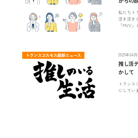
からの
私たちト
活き活き
「MVV」
2025年04月
トランスコスモス最新ニュース
推し活デ
かして
トランス
にしていま