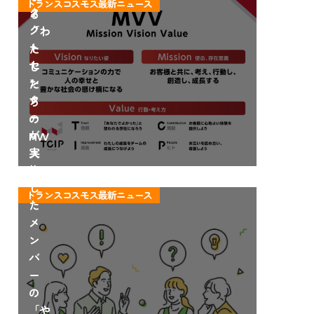
トランスコスモス最新ニュース
タ
タ
る
ー
ク
「わ
で
ト
た
輝
セ
し
く
ン
た
方
タ
ち
法
ー
の
が
MVV
実
ス
施
ト
し
ー
トランスコスモス最新ニュース
た
リ
メ
ー」
ン
バ
ー
の
「や