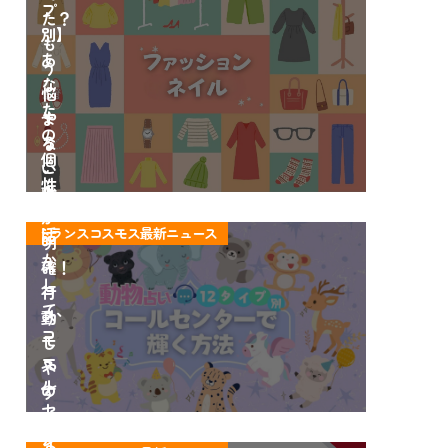
プ
開」
た？
別】
も
あ
う
な
悩
た
や
ま
の
る
な
個
こ
い
性
ト
と
職
を
ラ
が
場
活
トランスコスモス最新ニュース
ン
明
ス
か
ス
確！
タ
し
コ
行
イ
て、
ス
動
ル
コ
モ
し
完
ー
ス
や
全
ル
の
す
ガ
セ
コ
く
イ
ン
ン
な
ト