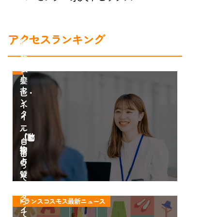
ス
ン
の
タ
コ
ー
アクセスランキング
ン
は
タ
服
ク
装・
ト
髪
セ
色・
ン
ネ
タ
イ
ー
ル
【動
「面
自
物
接
由
占
の
っ
い
質
て
12
問
知
タ
大
っ
トランスコスモス最新ニュース
イ
公
て