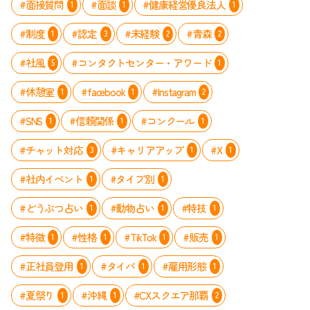
#面接質問
#面談
#健康経営優良法人
1
1
1
#制度
#認定
#未経験
#青森
1
3
2
2
#社風
#コンタクトセンター・アワード
5
1
#休憩室
#facebook
#Instagram
1
1
2
#SNS
#信頼関係
#コンクール
1
1
1
#チャット対応
#キャリアアップ
#X
3
1
1
#社内イベント
#タイプ別
1
1
#どうぶつ占い
#動物占い
#特技
1
1
1
#特徴
#性格
#TikTok
#販売
1
1
1
1
#正社員登用
#タイパ
#雇用形態
1
1
1
#夏祭り
#沖縄
#CXスクエア那覇
1
1
2