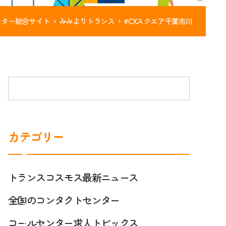
ンター総合サイト
みみよりトランス
#CXスクエア千葉市川
カテゴリー
ト
ラ
ン
トランスコスモス最新ニュース
ス
コ
コ
ー
全国のコンタクトセンター
ス
ル
モ
セ
コールセンター求人トピックス