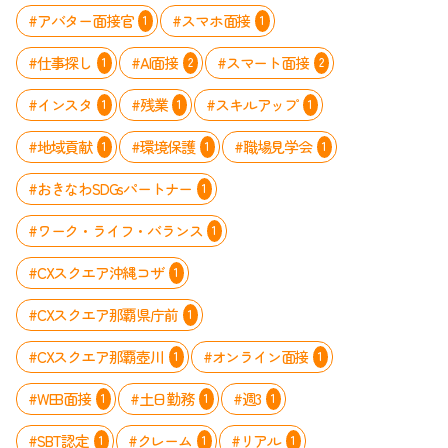
#アバター面接官
#スマホ面接
1
1
#仕事探し
#AI面接
#スマート面接
1
2
2
#インスタ
#残業
#スキルアップ
1
1
1
#地域貢献
#環境保護
#職場見学会
1
1
1
#おきなわSDGsパートナー
1
#ワーク・ライフ・バランス
1
#CXスクエア沖縄コザ
1
#CXスクエア那覇県庁前
1
#CXスクエア那覇壺川
#オンライン面接
1
1
#WEB面接
#土日勤務
#週3
1
1
1
#SBT認定
#クレーム
#リアル
1
1
1