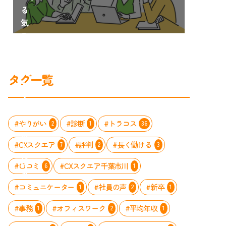
る
気
ス
イ
ッ
チ」
タグ一覧
を
入
れ
る
#やりがい
#診断
#トラコス
2
1
36
取
#CXスクエア
#評判
#長く働ける
7
2
3
り
組
#口コミ
#CXスクエア千葉市川
6
1
み
#コミュニケーター
#社員の声
#新卒
1
2
1
#事務
#オフィスワーク
#平均年収
1
2
1