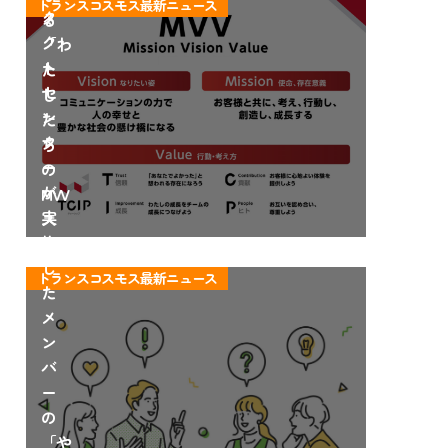
トランスコスモス最新ニュース
タ
タ
る
ー
ク
「わ
で
ト
た
輝
セ
し
く
ン
た
方
タ
ち
法
ー
の
が
MVV
実
ス
施
ト
し
ー
トランスコスモス最新ニュース
た
リ
メ
ー」
ン
バ
ー
の
「や