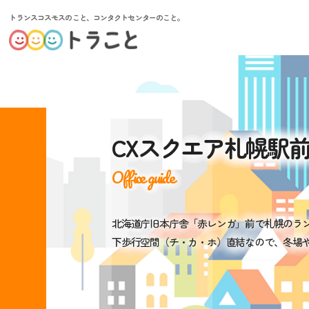
トランスコスモスのこと、コンタクトセンターのこと。
CXスクエア札幌駅
Office guide
北海道庁旧本庁舎「赤レンガ」前で札幌のラ
下歩行空間（チ・カ・ホ）直結なので、冬場