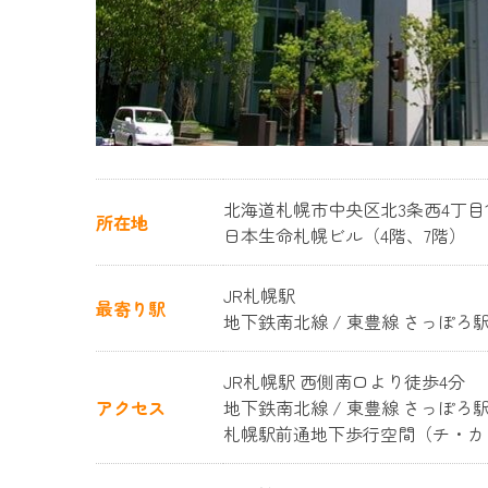
北海道札幌市中央区北3条西4丁目1
所在地
日本生命札幌ビル（4階、7階）
JR札幌駅
最寄り駅
地下鉄南北線 / 東豊線 さっぽろ
JR札幌駅 西側南口より徒歩4分
アクセス
地下鉄南北線 / 東豊線 さっぽろ駅
札幌駅前通地下歩行空間（チ・カ・