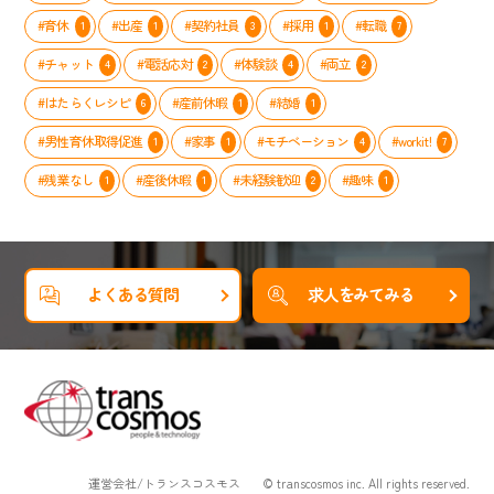
#育休
#出産
#契約社員
#採用
#転職
1
1
3
1
7
#チャット
#電話応対
#体験談
#両立
4
2
4
2
#はたらくレシピ
#産前休暇
#結婚
6
1
1
#男性育休取得促進
#家事
#モチベーション
#workit!
1
1
4
7
#残業なし
#産後休暇
#未経験歓迎
#趣味
1
1
2
1
よくある質問
求人をみてみる
運営会社/トランスコスモス
© transcosmos inc. All rights reserved.