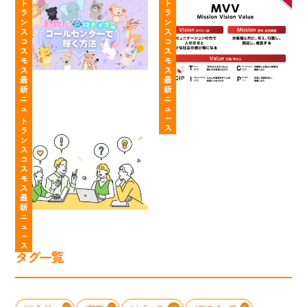
ー
物
ト
る
ト
ン
髪
ス
ラ
ラ
占
こ
タ
色・
ン
ン
い
と
ク
ネ
ス
ス
コ
コ
12
が
ト
イ
ス
ス
タ
明
セ
ル
モ
モ
イ
確！
ン
自
ス
ス
最
最
プ
行
タ
由
新
新
別】
動
ー
っ
ニ
ニ
あ
し
ト
ュ
ュ
「面
て
ー
ー
な
や
ラ
ト
接
知
ス
ス
ラ
た
す
ン
の
っ
ン
の
く
ス
質
て
ス
コ
個
な
コ
問
た？
ス
性
る
ス
大
も
モ
を
「わ
モ
公
う
ス
最
活
た
ス
開」
悩
新
か
し
の
ま
ニ
し
た
コ
な
ュ
ー
て、
ち
ン
い
ス
コ
の
タ
職
タグ一覧
ー
MVV
ク
場
ル
ス
ト
ス
セ
ト
セ
タ
ン
ー
ン
イ