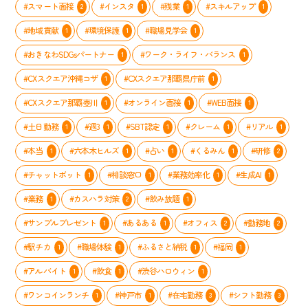
取
#スマート面接
#インスタ
#残業
#スキルアップ
2
1
1
1
り
組
#地域貢献
#環境保護
#職場見学会
1
1
1
み
#おきなわSDGsパートナー
#ワーク・ライフ・バランス
1
1
#CXスクエア沖縄コザ
#CXスクエア那覇県庁前
1
1
#CXスクエア那覇壺川
#オンライン面接
#WEB面接
1
1
1
#土日勤務
#週3
#SBT認定
#クレーム
#リアル
1
1
1
1
1
#本当
#六本木ヒルズ
#占い
#くるみん
#研修
1
1
1
1
2
#チャットボット
#相談窓口
#業務効率化
#生成AI
1
1
1
1
#業務
#カスハラ対策
#飲み放題
1
2
1
#サンプルプレゼント
#あるある
#オフィス
#勤務地
1
1
2
2
#駅チカ
#職場体験
#ふるさと納税
#福岡
1
1
1
1
#アルバイト
#飲食
#渋谷ハロウィン
1
1
1
#ワンコインランチ
#神戸市
#在宅勤務
#シフト勤務
1
1
3
3