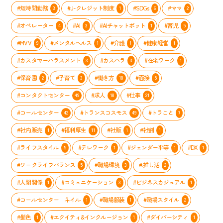
#短時間勤務
#J-クレジット制度
#SDGs
#ママ
3
1
6
2
#オペレーター
#AI
#AIチャットボット
#育児
4
3
1
5
#MVV
#メンタルヘルス
#介護
#健康経営
9
1
1
1
#カスタマーハラスメント
#カスハラ
#在宅ワーク
3
3
1
#保育園
#子育て
#働き方
#面接
2
3
18
5
#コンタクトセンター
#求人
#仕事
49
18
21
#コールセンター
#トランスコスモス
#トラこと
42
49
7
#社内販売
#福利厚生
#社販
#社割
1
11
1
1
#ライフスタイル
#テレワーク
#ジェンダー平等
#DX
5
1
1
1
#ワークライフバランス
#職場環境
#.推し活
5
3
2
#人間関係
#コミュニケーション
#ビジネスカジュアル
1
3
1
#コールセンター ネイル
#職場服装
#職場スタイル
1
1
2
#髪色
#エクイティ&インクルージョン
#ダイバーシティ
1
1
1