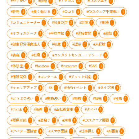
#やりがい
#診断
#トラコス
#CXスクエア
2
1
36
7
タ
リ
タ
ル
ー
ー」
ー
完
#評判
#長く働ける
#口コミ
#CXスクエア千葉市川
2
3
6
1
で
が
全
輝
実
ガ
#コミュニケーター
#社員の声
#新卒
#事務
1
2
1
1
く
施
イ
方
#オフィスワーク
#平均年収
#面接質問
#面談
し
2
1
1
1
ト
法
た
#健康経営優良法人
#制度
#認定
#未経験
1
1
3
2
メ
ン
#青森
#社風
#コンタクトセンター・アワード
2
5
1
バ
ー
#休憩室
#facebook
#Instagram
#SNS
1
1
2
1
の
「や
#信頼関係
#コンクール
#チャット対応
1
1
3
る
気
#キャリアアップ
#X
#社内イベント
#タイプ別
1
1
1
1
ス
イ
#どうぶつ占い
#動物占い
#特技
#特徴
#性格
1
1
1
1
1
ッ
#TikTok
#販売
#正社員登用
#タイパ
1
1
1
1
チ」
を
#雇用形態
#夏祭り
#沖縄
#CXスクエア那覇
1
1
1
2
入
れ
#アバター面接官
#スマホ面接
#仕事探し
#AI面接
1
1
1
2
る