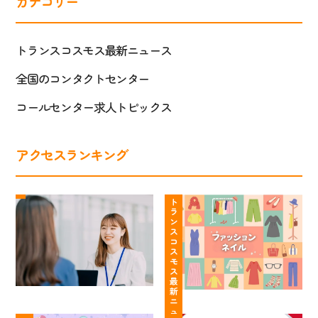
カテゴリー
トランスコスモス最新ニュース
全国のコンタクトセンター
コールセンター求人トピックス
アクセスランキング
ト
コ
ラ
ー
ト
ラ
ン
ル
ン
ス
セ
ス
コ
コ
ン
ス
ス
タ
モ
モ
ー
ス
最
ス
は
新
の
服
ニ
【動
や
コ
装・
ュ