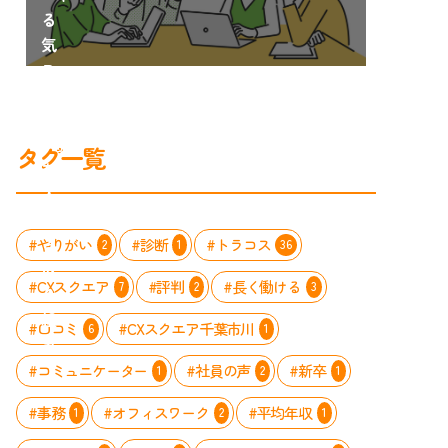
る
気
ス
イ
ッ
チ」
タグ一覧
を
入
れ
る
#やりがい
#診断
#トラコス
2
1
36
取
#CXスクエア
#評判
#長く働ける
7
2
3
り
組
#口コミ
#CXスクエア千葉市川
6
1
み
#コミュニケーター
#社員の声
#新卒
1
2
1
#事務
#オフィスワーク
#平均年収
1
2
1