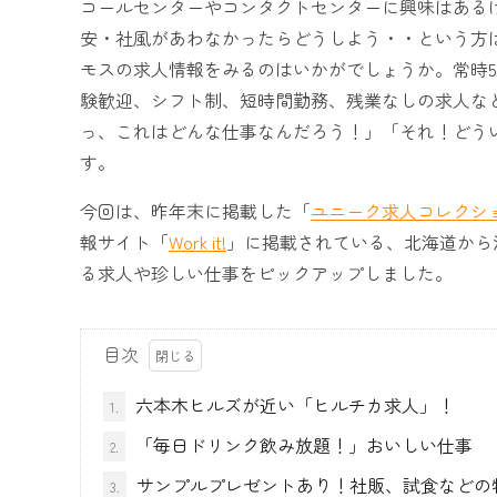
コールセンターやコンタクトセンターに興味はある
安・社風があわなかったらどうしよう・・という方は
モスの求人情報をみるのはいかがでしょうか。常時5
験歓迎、シフト制、短時間勤務、残業なしの求人な
っ、これはどんな仕事なんだろう！」「それ！どう
す。
今回は、昨年末に掲載した「
ユニーク求人コレクション
報サイト「
Work it!
」に掲載されている、北海道から
る求人や珍しい仕事をピックアップしました。
目次
六本木ヒルズが近い「ヒルチカ求人」！
1.
「毎日ドリンク飲み放題！」おいしい仕事
2.
サンプルプレゼントあり！社販、試食などの
3.