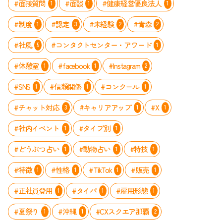
#面接質問
#面談
#健康経営優良法人
1
1
1
#制度
#認定
#未経験
#青森
1
3
2
2
#社風
#コンタクトセンター・アワード
5
1
#休憩室
#facebook
#Instagram
1
1
2
#SNS
#信頼関係
#コンクール
1
1
1
#チャット対応
#キャリアアップ
#X
3
1
1
#社内イベント
#タイプ別
1
1
#どうぶつ占い
#動物占い
#特技
1
1
1
#特徴
#性格
#TikTok
#販売
1
1
1
1
#正社員登用
#タイパ
#雇用形態
1
1
1
#夏祭り
#沖縄
#CXスクエア那覇
1
1
2