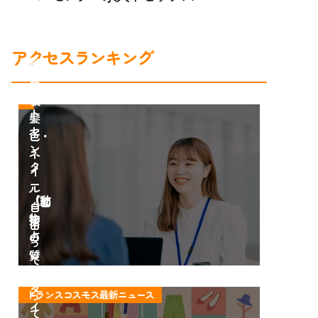
ス
ン
の
タ
コ
ー
アクセスランキング
ン
は
タ
服
ク
装・
ト
髪
セ
色・
ン
ネ
タ
イ
ー
ル
【動
「面
自
物
接
由
占
の
っ
い
質
て
12
問
知
タ
大
っ
トランスコスモス最新ニュース
イ
公
て