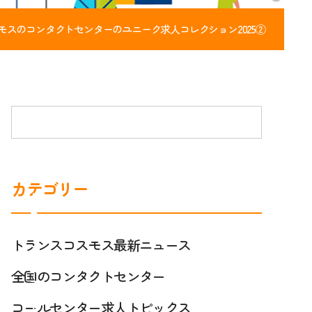
スのコンタクトセンターのユニーク求人コレクション2025②
カテゴリー
ト
ラ
ン
トランスコスモス最新ニュース
ス
コ
コ
ー
全国のコンタクトセンター
ス
ル
モ
セ
コールセンター求人トピックス