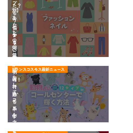
プ
開」
た？
別】
も
あ
う
な
悩
た
や
ま
の
る
な
個
こ
い
性
ト
と
職
を
ラ
が
場
活
トランスコスモス最新ニュース
ン
明
ス
か
ス
確！
タ
し
コ
行
イ
て、
ス
動
ル
コ
モ
し
完
ー
ス
や
全
ル
の
す
ガ
セ
コ
く
イ
ン
ン
な
ト