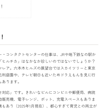
ク！
！
ー・コンタクトセンターの仕事は、JRや地下鉄なの駅か
「ヒルチカ」はなかなか珍しいのではないでしょうか？
かレア。六本木ヒルズの展望台ではスカイツリーと東京
毛利庭園や、テレビ朝日も近いためドラえもんを見に行
んあります。
せ対応」です。きれいなビルにコンビニや郵便局、病院
動販売機、電子レンジ、ポット、充電スペースもありま
携もあり（2025年1月現在）、都心すぎて育児との両立が