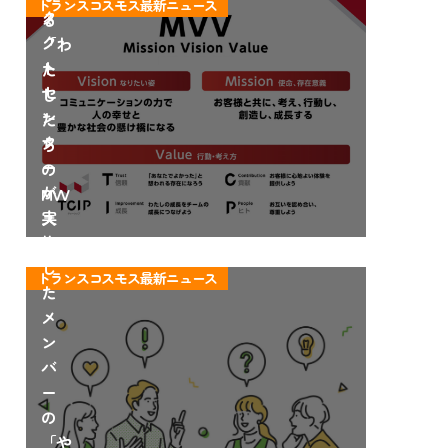
トランスコスモス最新ニュース
タ
タ
る
ー
ク
「わ
で
ト
た
輝
セ
し
く
ン
た
方
タ
ち
法
ー
の
が
MVV
実
ス
施
ト
し
ー
トランスコスモス最新ニュース
た
リ
メ
ー」
ン
バ
ー
の
「や