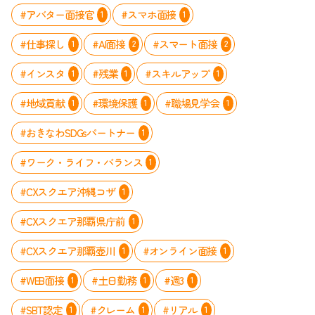
#アバター面接官
#スマホ面接
1
1
#仕事探し
#AI面接
#スマート面接
1
2
2
#インスタ
#残業
#スキルアップ
1
1
1
#地域貢献
#環境保護
#職場見学会
1
1
1
#おきなわSDGsパートナー
1
#ワーク・ライフ・バランス
1
#CXスクエア沖縄コザ
1
#CXスクエア那覇県庁前
1
#CXスクエア那覇壺川
#オンライン面接
1
1
#WEB面接
#土日勤務
#週3
1
1
1
#SBT認定
#クレーム
#リアル
1
1
1