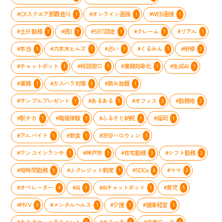
#CXスクエア那覇壺川
#オンライン面接
#WEB面接
1
1
1
#土日勤務
#週3
#SBT認定
#クレーム
#リアル
1
1
1
1
1
#本当
#六本木ヒルズ
#占い
#くるみん
#研修
1
1
1
1
2
#チャットボット
#相談窓口
#業務効率化
#生成AI
1
1
1
1
#業務
#カスハラ対策
#飲み放題
1
2
1
#サンプルプレゼント
#あるある
#オフィス
#勤務地
1
1
2
2
#駅チカ
#職場体験
#ふるさと納税
#福岡
1
1
1
1
#アルバイト
#飲食
#渋谷ハロウィン
1
1
1
#ワンコインランチ
#神戸市
#在宅勤務
#シフト勤務
1
1
3
3
#短時間勤務
#J-クレジット制度
#SDGs
#ママ
3
1
6
2
#オペレーター
#AI
#AIチャットボット
#育児
4
3
1
5
#MVV
#メンタルヘルス
#介護
#健康経営
9
1
1
1
#カスタマーハラスメント
#カスハラ
#在宅ワーク
3
3
1