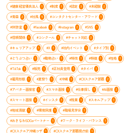
法
た
#健康経営優良法人
#制度
#認定
#未経験
1
1
3
2
メ
ン
#青森
#社風
#コンタクトセンター・アワード
2
5
1
バ
ー
#休憩室
#facebook
#Instagram
#SNS
1
1
2
1
の
「や
#信頼関係
#コンクール
#チャット対応
1
1
3
る
気
#キャリアアップ
#X
#社内イベント
#タイプ別
1
1
1
1
ス
イ
#どうぶつ占い
#動物占い
#特技
#特徴
#性格
1
1
1
1
1
ッ
#TikTok
#販売
#正社員登用
#タイパ
1
1
1
1
チ」
を
#雇用形態
#夏祭り
#沖縄
#CXスクエア那覇
1
1
1
2
入
れ
#アバター面接官
#スマホ面接
#仕事探し
#AI面接
1
1
1
2
る
取
#スマート面接
#インスタ
#残業
#スキルアップ
2
1
1
1
り
組
#地域貢献
#環境保護
#職場見学会
1
1
1
み
#おきなわSDGsパートナー
#ワーク・ライフ・バランス
1
1
#CXスクエア沖縄コザ
#CXスクエア那覇県庁前
1
1