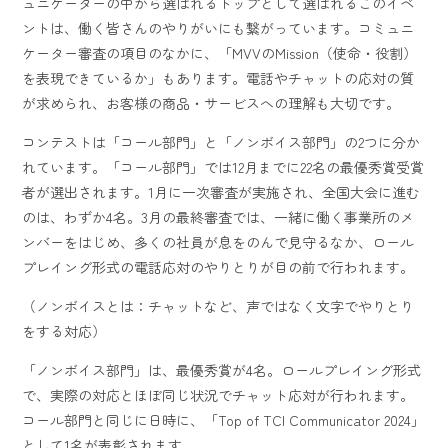
ュニケーターの中から選ばれるトップとして選ばれるこのイベ
ントは、働く皆さんのやりがいにも繋がっています。コミュニ
ケーター審査の項目のなかに、「MVVのMission（使命・役割）
を表現できているか」もあります。電話やチャットの応対の質
が求められ、お客様の商品・サービスへの理解も大切です。
コンテストは「コール部門」と「ノンボイス部門」の2つに分か
れています。「コール部門」では12月までに22名の最優秀賞受賞
者が選出されます。1月に一次審査が実施され、全国大会に進む
のは、わずか4名。3月の最終審査では、一緒に働く事業所のメ
ンバーをはじめ、多くの社員が息をのんで見守るなか、ロール
プレイング形式の電話応対のやりとりが目の前で行われます。
（ノンボイスとは：チャットなど、声ではなく文字でやりとり
をする対応）
「ノンボイス部門」は、最優秀賞が4名。ロールプレイング形式
で、実際の対応とほぼ同じ状況でチャット応対が行われます。
コール部門と同じに日時に、「Top of TCI Communicator 2024」
として1名が表彰されます。