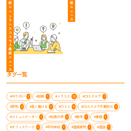
新
新
別】
動
ー
っ
ニ
ニ
あ
し
ト
ュ
ュ
「面
て
ー
ー
な
や
ラ
ト
接
知
ス
ス
ラ
た
す
ン
の
っ
ン
の
く
ス
質
て
ス
コ
個
な
コ
問
た？
ス
性
る
ス
大
も
モ
を
「わ
モ
公
う
ス
最
活
た
ス
開」
悩
新
か
し
の
ま
ニ
し
た
コ
な
ュ
ー
て、
ち
ン
い
ス
コ
の
タ
職
タグ一覧
ー
MVV
ク
場
ル
ス
ト
ス
セ
ト
セ
タ
ン
ー
ン
イ
#やりがい
#診断
#トラコス
#CXスクエア
2
1
36
7
タ
リ
タ
ル
ー
ー」
ー
完
#評判
#長く働ける
#口コミ
#CXスクエア千葉市川
2
3
6
1
で
が
全
輝
実
ガ
#コミュニケーター
#社員の声
#新卒
#事務
1
2
1
1
く
施
イ
方
#オフィスワーク
#平均年収
#面接質問
#面談
し
2
1
1
1
ト