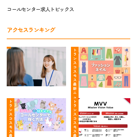
コールセンター求人トピックス
アクセスランキング
ト
コ
ラ
ー
ト
ラ
ン
ル
ン
ス
セ
ス
コ
コ
ン
ス
ス
タ
モ
モ
ー
ス
最
ス
は
新
の
服
ニ
【動
や
コ
装・
ュ
ー
物
ト
る
ト
ン
髪
ス
ラ
ラ
占
こ
タ
色・
ン
ン
い
と
ク
ネ
ス
ス
コ
コ
12
が
ト
イ
ス
ス
タ
明
セ
ル
モ
モ
イ
確！
ン
自
ス
ス
最
最
プ
行
タ
由