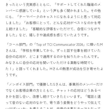
きったという充実感とともに、「サポートしてくれた職場のメ
ンバーに感謝している」という声も多く聞かれました。その他
にも、「テーマパークのキャストになれるようにと思って対応
しました」「お客様にとって、どんな応対がベストなのかを考
え続けました」「客観的な評価をいただけて、自信につながり
ました」など、嬉しさや達成感を感じていたようです。
「コール部門」の「Top of TCI Communicator 2024」に輝いたM
さんは、「学校を卒業してから、ずっと話す仕事を続けていた
自分の応対が、どこまで通用するのかを知りたかったんです。
みなさんに自分の応対を聞いていただける素敵な時間でし
た！」と語ってくれました。Mさんの熱意が成功を引き寄せたよ
うです。
「ノンボイス部門」で優勝したSさんは、事業所のメンバーだけ
でなくお客様企業の方とともに、チャットの応対はどうあるべ
きかを話し合い、改善し続けていきたといいます。「電話と違
って音のない応対のなかで、寄り添う姿勢をどうやって伝えて
いけばいいか」を考えることが、今後の大事なテーマとなって