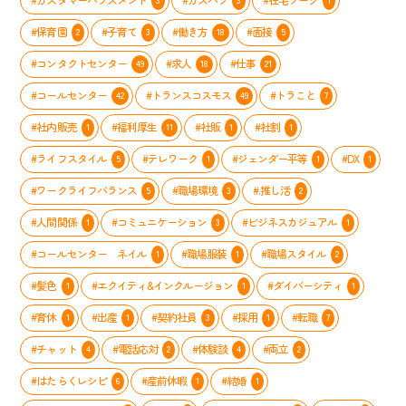
#保育園
#子育て
#働き方
#面接
2
3
18
5
#コンタクトセンター
#求人
#仕事
49
18
21
#コールセンター
#トランスコスモス
#トラこと
42
49
7
#社内販売
#福利厚生
#社販
#社割
1
11
1
1
#ライフスタイル
#テレワーク
#ジェンダー平等
#DX
5
1
1
1
#ワークライフバランス
#職場環境
#.推し活
5
3
2
#人間関係
#コミュニケーション
#ビジネスカジュアル
1
3
1
#コールセンター ネイル
#職場服装
#職場スタイル
1
1
2
#髪色
#エクイティ&インクルージョン
#ダイバーシティ
1
1
1
#育休
#出産
#契約社員
#採用
#転職
1
1
3
1
7
#チャット
#電話応対
#体験談
#両立
4
2
4
2
#はたらくレシピ
#産前休暇
#結婚
6
1
1