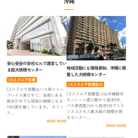
沖縄
安心安全の自社ビルで運営してい
地域活動にも積極参加、沖縄に根
る超大規模センター
差した大規模センター
CXスクエア那覇
CXスクエア那覇壺川
CXスクエア那覇はバス停メイン
CXスクエア那覇壺川は沖縄都市
プレイス東口すぐ、全国にある
モノレール壺川駅から徒歩2分、
拠点の中でも屈指の規模となる
バス停西壺川から徒歩3分でトラ
1540席を擁しています。 オフィ
ンスコスモス最大級の規模を誇
ス…
るセンター…
READ MORE
READ MORE