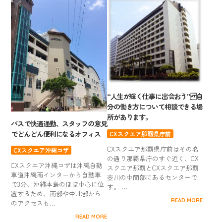
“人生が輝く仕事に出会おう” 自
分の働き方について相談できる場
所があります。
バスで快適通勤、スタッフの意見
でどんどん便利になるオフィス
CXスクエア那覇県庁前
CXスクエア那覇県庁前はその名
CXスクエア沖縄コザ
の通り那覇県庁のすぐ近く、CX
CXスクエア沖縄コザは沖縄自動
スクエア那覇とCXスクエア那覇
車道沖縄南インターから自動車
壺川の中間部にあるセンターで
で3分、沖縄本島のほぼ中心に位
す。 …
置するため、南部や中北部から
READ MORE
のアクセスも…
READ MORE