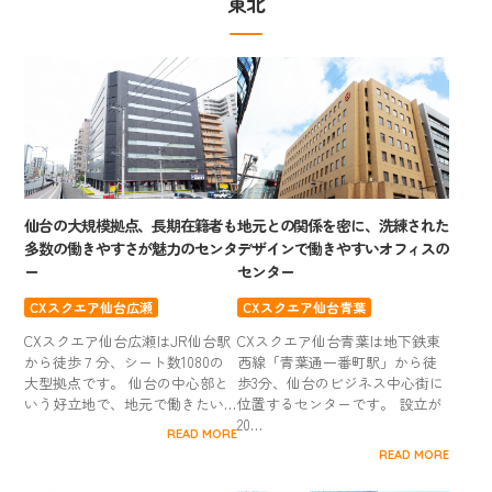
東北
仙台の大規模拠点、長期在籍者も
地元との関係を密に、洗練された
多数の働きやすさが魅力のセンタ
デザインで働きやすいオフィスの
ー
センター
CXスクエア仙台広瀬
CXスクエア仙台青葉
CXスクエア仙台広瀬はJR仙台駅
CXスクエア仙台青葉は地下鉄東
から徒歩７分、シート数1080の
西線「青葉通一番町駅」から徒
大型拠点です。 仙台の中心部と
歩3分、仙台のビジネス中心街に
いう好立地で、地元で働きたい…
位置するセンターです。 設立が
20…
READ MORE
READ MORE