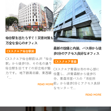
仙台駅を出たらすぐ！災害対策も
万全な安心のオフィス
最新の設備と内装、バス停から徒
CXスクエア仙台駅前
歩3分のアクセス良好なオフィス
CXスクエア仙台駅前はJR「仙台
CXスクエア青森
駅」から徒歩1分、その名の通り
仙台駅を出てすぐの好立地が魅
CXスクエア青森は市の中心部に
力です。 地下鉄南北線、東西線
位置し、JR青森駅から徒歩15
「…
分、青森市営バスの「市役所
前」から徒歩3分とアクセス良好
READ MORE
なセンターで…
READ MORE