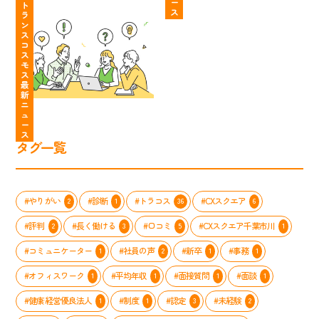
ー
ー
な
や
ラ
ト
接
知
ス
ス
ラ
た
す
ン
の
っ
ン
の
く
ス
質
て
ス
コ
個
な
コ
問
た？
ス
性
る
ス
大
も
モ
を
「わ
モ
公
う
ス
最
活
た
ス
開」
悩
新
か
し
の
ま
ニ
し
た
コ
な
ュ
ー
て、
ち
ン
い
ス
コ
の
タ
職
タグ一覧
ー
MVV
ク
場
ル
ス
ト
ス
セ
ト
セ
タ
ン
ー
ン
イ
#やりがい
#診断
#トラコス
#CXスクエア
2
1
36
6
タ
リ
タ
ル
ー
ー」
ー
完
#評判
#長く働ける
#口コミ
#CXスクエア千葉市川
2
3
5
1
で
が
全
輝
実
ガ
#コミュニケーター
#社員の声
#新卒
#事務
1
2
1
1
く
施
イ
方
#オフィスワーク
#平均年収
#面接質問
#面談
し
1
1
1
1
ト
法
た
#健康経営優良法人
#制度
#認定
#未経験
1
1
3
2
メ
ン