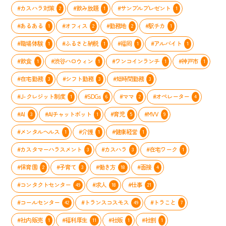
#カスハラ対策
#飲み放題
#サンプルプレゼント
2
1
1
#あるある
#オフィス
#勤務地
#駅チカ
1
2
2
1
#職場体験
#ふるさと納税
#福岡
#アルバイト
1
1
1
1
#飲食
#渋谷ハロウィン
#ワンコインランチ
#神戸市
1
1
1
1
#在宅勤務
#シフト勤務
#短時間勤務
3
3
3
#J-クレジット制度
#SDGs
#ママ
#オペレーター
1
6
2
4
#AI
#AIチャットボット
#育児
#MVV
3
1
5
9
#メンタルヘルス
#介護
#健康経営
1
1
1
#カスタマーハラスメント
#カスハラ
#在宅ワーク
3
3
1
#保育園
#子育て
#働き方
#面接
2
3
18
4
#コンタクトセンター
#求人
#仕事
49
18
21
#コールセンター
#トランスコスモス
#トラこと
42
49
7
#社内販売
#福利厚生
#社販
#社割
1
11
1
1