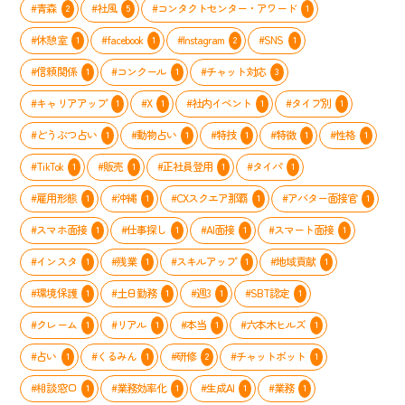
#青森
#社風
#コンタクトセンター・アワード
2
5
1
バ
ー
#休憩室
#facebook
#Instagram
#SNS
1
1
2
1
の
「や
#信頼関係
#コンクール
#チャット対応
1
1
3
る
気
#キャリアアップ
#X
#社内イベント
#タイプ別
1
1
1
1
ス
イ
#どうぶつ占い
#動物占い
#特技
#特徴
#性格
1
1
1
1
1
ッ
#TikTok
#販売
#正社員登用
#タイパ
1
1
1
1
チ」
を
#雇用形態
#沖縄
#CXスクエア那覇
#アバター面接官
1
1
1
1
入
れ
#スマホ面接
#仕事探し
#AI面接
#スマート面接
1
1
1
1
る
取
#インスタ
#残業
#スキルアップ
#地域貢献
1
1
1
1
り
組
#環境保護
#土日勤務
#週3
#SBT認定
1
1
1
1
み
#クレーム
#リアル
#本当
#六本木ヒルズ
1
1
1
1
#占い
#くるみん
#研修
#チャットボット
1
1
2
1
#相談窓口
#業務効率化
#生成AI
#業務
1
1
1
1