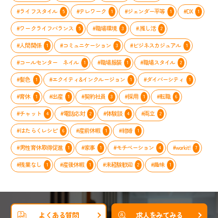
#ライフスタイル
#テレワーク
#ジェンダー平等
#DX
5
1
1
1
#ワークライフバランス
#職場環境
#.推し活
5
3
2
#人間関係
#コミュニケーション
#ビジネスカジュアル
1
3
1
#コールセンター ネイル
#職場服装
#職場スタイル
1
1
2
#髪色
#エクイティ&インクルージョン
#ダイバーシティ
1
1
1
#育休
#出産
#契約社員
#採用
#転職
1
1
3
1
6
#チャット
#電話応対
#体験談
#両立
4
2
4
2
#はたらくレシピ
#産前休暇
#結婚
6
1
1
#男性育休取得促進
#家事
#モチベーション
#workit!
1
1
4
7
#残業なし
#産後休暇
#未経験歓迎
#趣味
1
1
2
1
よくある質問
求人をみてみる