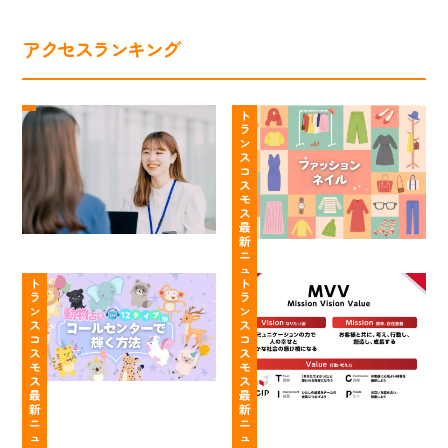
アクセスランキング
ト
コ
ラ
ー
ト
ラ
ン
ル
ン
ス
セ
ス
コ
コ
ン
ス
ス
タ
モ
モ
ー
ス
最
ス
は
新
の
服
ニ
【動
や
コ
装・
ュ
ー
物
ト
る
ト
ン
髪
ス
ラ
ラ
占
こ
タ
色・
ン
ン
い
と
ク
ネ
ス
ス
コ
コ
12
が
ト
イ
ス
ス
タ
明
セ
ル
モ
モ
イ
確！
ン
自
ス
ス
最
最
プ
行
タ
由
新
新
別】
動
ー
っ
ニ
ニ
あ
し
ト
ュ
ュ
「面
て