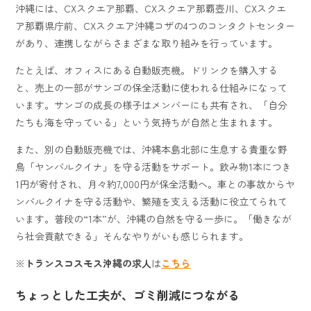
沖縄には、CXスクエア那覇、CXスクエア那覇壺川、CXスクエ
ア那覇県庁前、CXスクエア沖縄コザの4つのコンタクトセンター
があり、連携しながらさまざまな取り組みを行っています。
たとえば、オフィスにある自動販売機。ドリンクを購入する
と、売上の一部がサンゴの保全活動に使われる仕組みになって
います。サンゴの成長の様子はメンバーにも共有され、「自分
たちも海を守っている」という気持ちが自然と生まれます。
また、別の自動販売機では、沖縄本島北部に生息する貴重な野
鳥「ヤンバルクイナ」を守る活動をサポート。飲み物1本につき
1円が寄付され、月々約7,000円が保全活動へ。車との事故からヤ
ンバルクイナを守る活動や、繁殖を支える活動に役立てられて
います。普段の“1本”が、沖縄の自然を守る一歩に。「働きなが
ら社会貢献できる」そんなやりがいも感じられます。
※
トランスコスモス沖縄の求人
は
こちら
ちょっとした工夫が、ゴミ削減につながる