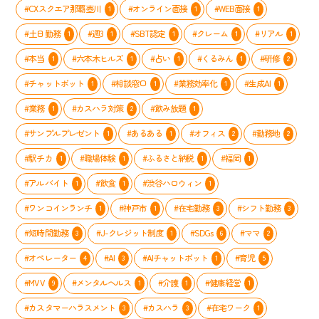
#CXスクエア那覇壺川
#オンライン面接
#WEB面接
1
1
1
#土日勤務
#週3
#SBT認定
#クレーム
#リアル
1
1
1
1
1
#本当
#六本木ヒルズ
#占い
#くるみん
#研修
1
1
1
1
2
#チャットボット
#相談窓口
#業務効率化
#生成AI
1
1
1
1
#業務
#カスハラ対策
#飲み放題
1
2
1
#サンプルプレゼント
#あるある
#オフィス
#勤務地
1
1
2
2
#駅チカ
#職場体験
#ふるさと納税
#福岡
1
1
1
1
#アルバイト
#飲食
#渋谷ハロウィン
1
1
1
#ワンコインランチ
#神戸市
#在宅勤務
#シフト勤務
1
1
3
3
#短時間勤務
#J-クレジット制度
#SDGs
#ママ
3
1
6
2
#オペレーター
#AI
#AIチャットボット
#育児
4
3
1
5
#MVV
#メンタルヘルス
#介護
#健康経営
9
1
1
1
#カスタマーハラスメント
#カスハラ
#在宅ワーク
3
3
1