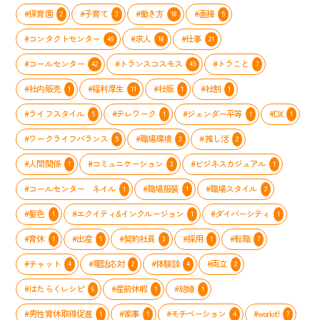
#保育園
#子育て
#働き方
#面接
2
3
18
5
#コンタクトセンター
#求人
#仕事
49
18
21
#コールセンター
#トランスコスモス
#トラこと
42
49
7
#社内販売
#福利厚生
#社販
#社割
1
11
1
1
#ライフスタイル
#テレワーク
#ジェンダー平等
#DX
5
1
1
1
#ワークライフバランス
#職場環境
#.推し活
5
3
2
#人間関係
#コミュニケーション
#ビジネスカジュアル
1
3
1
#コールセンター ネイル
#職場服装
#職場スタイル
1
1
2
#髪色
#エクイティ&インクルージョン
#ダイバーシティ
1
1
1
#育休
#出産
#契約社員
#採用
#転職
1
1
3
1
7
#チャット
#電話応対
#体験談
#両立
4
2
4
2
#はたらくレシピ
#産前休暇
#結婚
6
1
1
#男性育休取得促進
#家事
#モチベーション
#workit!
1
1
4
7