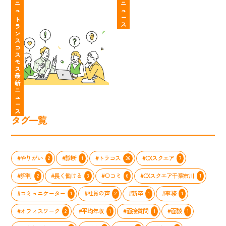
ー
っ
ニ
ニ
あ
し
ト
ュ
ュ
「面
て
ー
ー
な
や
ラ
ト
接
知
ス
ス
ラ
た
す
ン
の
っ
ン
の
く
ス
質
て
ス
コ
個
な
コ
問
た？
ス
性
る
ス
大
も
モ
を
「わ
モ
公
う
ス
最
活
た
ス
開」
悩
新
か
し
の
ま
ニ
し
た
コ
な
ュ
ー
て、
ち
ン
い
ス
コ
の
タ
職
タグ一覧
ー
MVV
ク
場
ル
ス
ト
ス
セ
ト
セ
タ
ン
ー
ン
イ
#やりがい
#診断
#トラコス
#CXスクエア
2
1
36
7
タ
リ
タ
ル
ー
ー」
ー
完
#評判
#長く働ける
#口コミ
#CXスクエア千葉市川
2
3
6
1
で
が
全
輝
実
ガ
#コミュニケーター
#社員の声
#新卒
#事務
1
2
1
1
く
施
イ
方
#オフィスワーク
#平均年収
#面接質問
#面談
し
2
1
1
1
ト
法
た