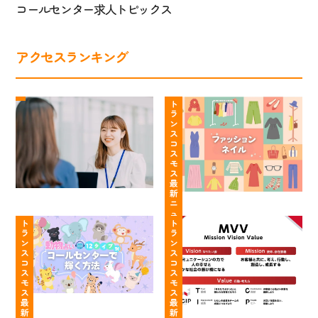
コールセンター求人トピックス
アクセスランキング
ト
コ
ラ
ー
ト
ラ
ン
ル
ン
ス
セ
ス
コ
コ
ン
ス
ス
タ
モ
モ
ー
ス
最
ス
は
新
の
服
ニ
【動
や
コ
装・
ュ
ー
物
ト
る
ト
ン
髪
ス
ラ
ラ
占
こ
タ
色・
ン
ン
い
と
ク
ネ
ス
ス
コ
コ
12
が
ト
イ
ス
ス
タ
明
セ
ル
モ
モ
イ
確！
ン
自
ス
ス
最
最
プ
行
タ
由
新
新
別】
動