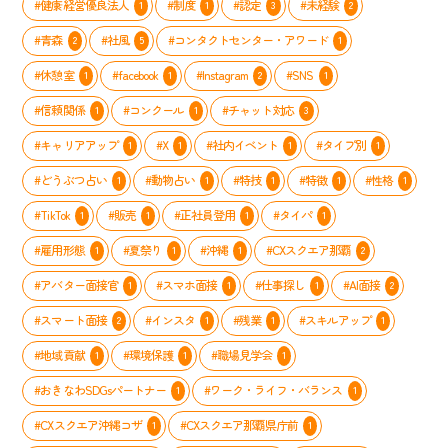
#健康経営優良法人
#制度
#認定
#未経験
1
1
3
2
メ
ン
#青森
#社風
#コンタクトセンター・アワード
2
5
1
バ
ー
#休憩室
#facebook
#Instagram
#SNS
1
1
2
1
の
「や
#信頼関係
#コンクール
#チャット対応
1
1
3
る
気
#キャリアアップ
#X
#社内イベント
#タイプ別
1
1
1
1
ス
イ
#どうぶつ占い
#動物占い
#特技
#特徴
#性格
1
1
1
1
1
ッ
#TikTok
#販売
#正社員登用
#タイパ
1
1
1
1
チ」
を
#雇用形態
#夏祭り
#沖縄
#CXスクエア那覇
1
1
1
2
入
れ
#アバター面接官
#スマホ面接
#仕事探し
#AI面接
1
1
1
2
る
取
#スマート面接
#インスタ
#残業
#スキルアップ
2
1
1
1
り
組
#地域貢献
#環境保護
#職場見学会
1
1
1
み
#おきなわSDGsパートナー
#ワーク・ライフ・バランス
1
1
#CXスクエア沖縄コザ
#CXスクエア那覇県庁前
1
1